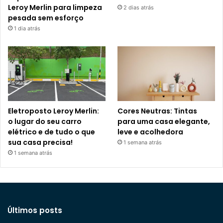
Leroy Merlin para limpeza
2 dias atrás
pesada sem esforço
1 dia atrás
Eletroposto Leroy Merlin:
Cores Neutras: Tintas
o lugar do seu carro
para uma casa elegante,
elétrico e de tudo o que
leve e acolhedora
sua casa precisa!
1 semana atrás
1 semana atrás
Últimos posts