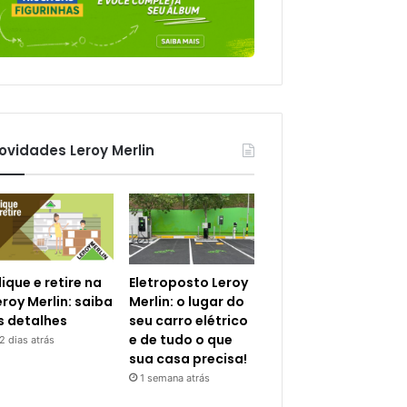
ovidades Leroy Merlin
lique e retire na
Eletroposto Leroy
eroy Merlin: saiba
Merlin: o lugar do
s detalhes
seu carro elétrico
e de tudo o que
2 dias atrás
sua casa precisa!
1 semana atrás