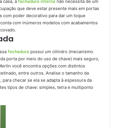
a casa, a
fechadura interna
não necessita de um
cupação que deve estar presente mais em portas
ns com poder decorativo para dar um toque
in conta com inúmeros modelos com acabamentos
scovado.
rada
essa
fechadura
possui um cilindro (mecanismo
 da porta por meio do uso de chave) mais seguro,
Merlin você encontra opções com distintos
etinado, entre outros. Analise o tamanho da
, para checar se ela se adapta à espessura da
es tipos de chave: simples, tetra e multiponto