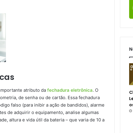
N
icas
importante atributo da
fechadura eletrônica
. O
C
ometria, de senha ou de cartão. Essa fechadura
L
o
go falso (para inibir a ação de bandidos), alarme
tes de adquirir o equipamento, analise algumas
e, altura e vida útil da bateria – que varia de 10 a