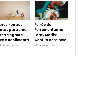
ores Neutras:
Feirão de
intas para uma
Ferramentas na
asa elegante,
Leroy Merlin:
eve e acolhedora
Confira detalhes!
1 semana atrás
1 semana atrás