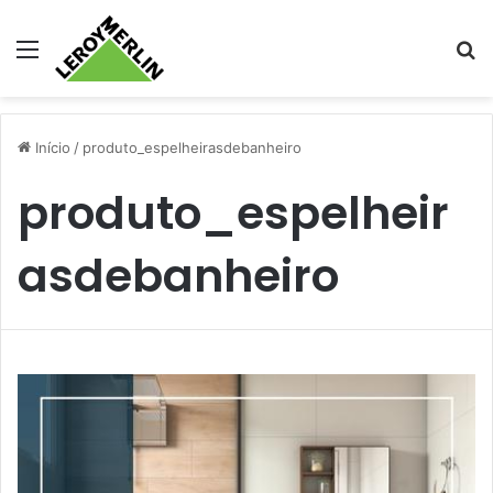
Menu
Pr
Início
/
produto_espelheirasdebanheiro
produto_espelheir
asdebanheiro