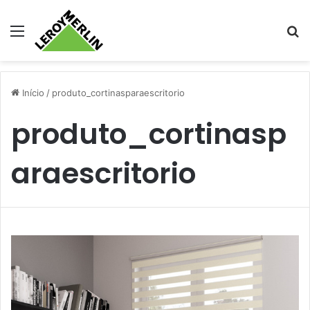
Menu
Pr
Início
/
produto_cortinasparaescritorio
produto_cortinasp
araescritorio