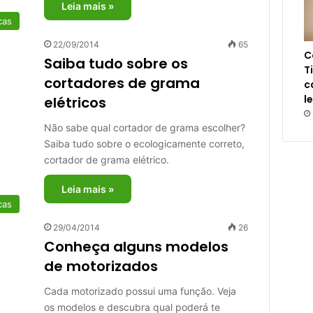
Leia mais »
cas
22/09/2014
65
C
Saiba tudo sobre os
T
cortadores de grama
c
l
elétricos
Não sabe qual cortador de grama escolher?
Saiba tudo sobre o ecologicamente correto,
cortador de grama elétrico.
Leia mais »
cas
29/04/2014
26
Conheça alguns modelos
de motorizados
Cada motorizado possui uma função. Veja
os modelos e descubra qual poderá te