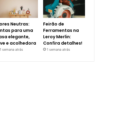
ores Neutras:
Feirão de
intas para uma
Ferramentas na
asa elegante,
Leroy Merlin:
eve e acolhedora
Confira detalhes!
1 semana atrás
1 semana atrás