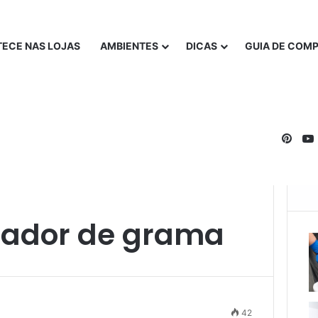
ECE NAS LOJAS
AMBIENTES
DICAS
GUIA DE COM
Pinte
tador de grama
42