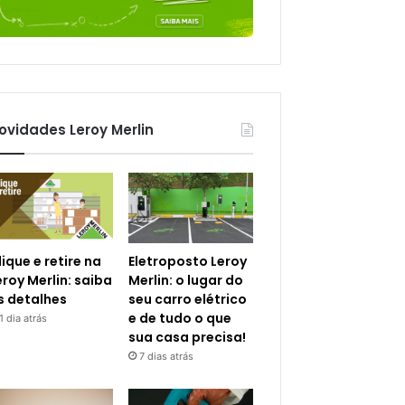
ovidades Leroy Merlin
lique e retire na
Eletroposto Leroy
eroy Merlin: saiba
Merlin: o lugar do
s detalhes
seu carro elétrico
e de tudo o que
1 dia atrás
sua casa precisa!
7 dias atrás