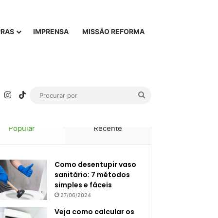
PRAS
IMPRENSA
MISSÃO REFORMA
rest
YouTube
Instagram
TikTok
Procurar
por
Popular
Recente
Como desentupir vaso
sanitário: 7 métodos
simples e fáceis
27/06/2024
Veja como calcular os