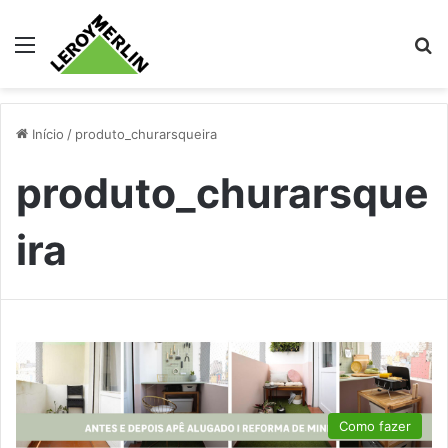
Menu
Pr
Início
/
produto_churarsqueira
produto_churarsque
ira
Como fazer