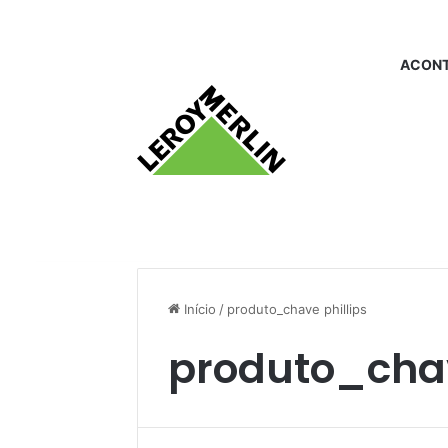
ACONT
Início
/
produto_chave phillips
produto_chav