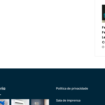
F
F
L
C
ria
Politica de privacidade
Sala de imprensa