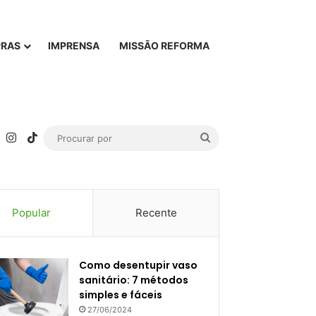
PRAS
IMPRENSA
MISSÃO REFORMA
rest
YouTube
Instagram
TikTok
Procurar
por
Popular
Recente
Como desentupir vaso
sanitário: 7 métodos
simples e fáceis
27/06/2024