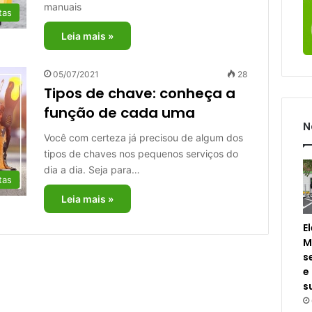
manuais
tas
Leia mais »
05/07/2021
28
Tipos de chave: conheça a
função de cada uma
N
Você com certeza já precisou de algum dos
tipos de chaves nos pequenos serviços do
dia a dia. Seja para…
tas
Leia mais »
E
M
s
e
s