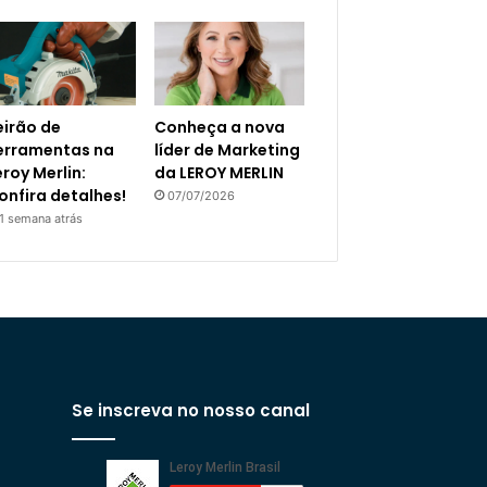
eirão de
Conheça a nova
erramentas na
líder de Marketing
eroy Merlin:
da LEROY MERLIN
onfira detalhes!
07/07/2026
1 semana atrás
Se inscreva no nosso canal