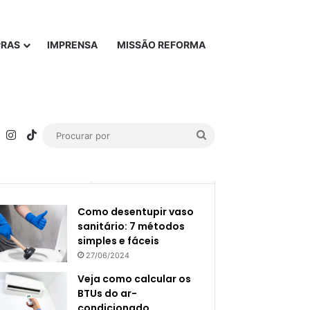
PRAS
IMPRENSA
MISSÃO REFORMA
rest
YouTube
Instagram
TikTok
Procurar
por
Popular
Recente
Como desentupir vaso
sanitário: 7 métodos
simples e fáceis
27/06/2024
Veja como calcular os
BTUs do ar-
condicionado