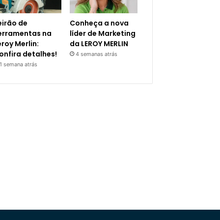
eirão de
Conheça a nova
erramentas na
líder de Marketing
eroy Merlin:
da LEROY MERLIN
onfira detalhes!
4 semanas atrás
1 semana atrás