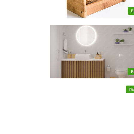
B
B
Di