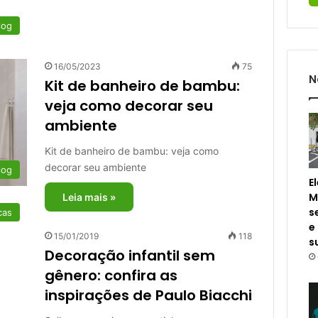
log
16/05/2023
75
N
Kit de banheiro de bambu:
veja como decorar seu
ambiente
Kit de banheiro de bambu: veja como
decorar seu ambiente
log
E
M
Leia mais »
s
cas
e
15/01/2019
118
s
Decoração infantil sem
gênero: confira as
inspirações de Paulo Biacchi