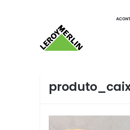
ACONT
Início
/
produto_caixaorganizadora
produto_cai