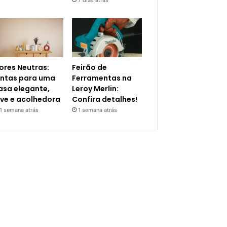
ores Neutras:
Feirão de
intas para uma
Ferramentas na
asa elegante,
Leroy Merlin:
eve e acolhedora
Confira detalhes!
1 semana atrás
1 semana atrás