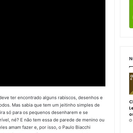
N
deve ter encontrado alguns rabiscos, desenhos e
C
dos. Mas sabia que tem um jeitinho simples de
L
teira só para os pequenos desenharem e se
o
incrível, né? E não tem essa de parede de menino ou
les amam fazer e, por isso, o Paulo Biacchi