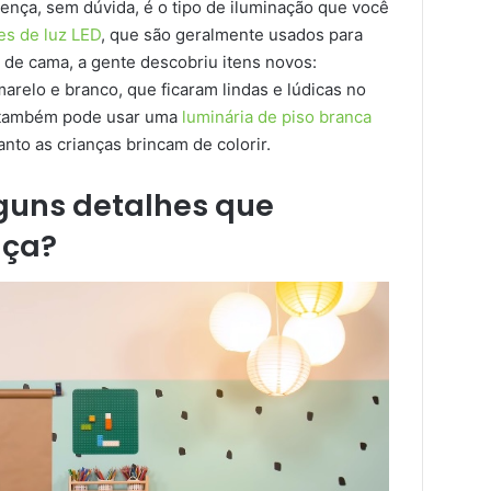
rença, sem dúvida, é o tipo de iluminação que você
es de luz LED
, que são geralmente usados para
 de cama, a gente descobriu itens novos:
arelo e branco, que ficaram lindas e lúdicas no
cê também pode usar uma
luminária de piso branca
nto as crianças brincam de colorir.
guns detalhes que
nça?