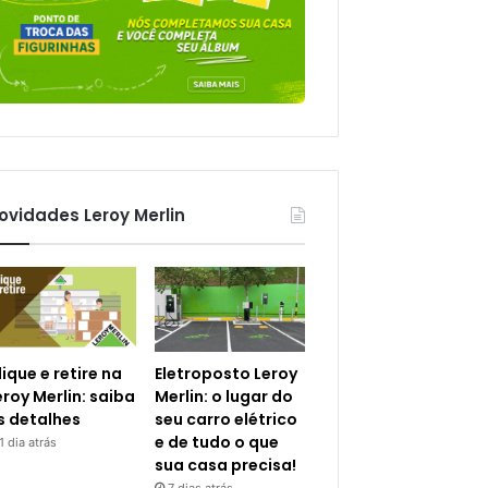
ovidades Leroy Merlin
lique e retire na
Eletroposto Leroy
eroy Merlin: saiba
Merlin: o lugar do
s detalhes
seu carro elétrico
e de tudo o que
1 dia atrás
sua casa precisa!
7 dias atrás