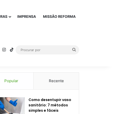
PRAS
IMPRENSA
MISSÃO REFORMA
rest
YouTube
Instagram
TikTok
Procurar
por
Popular
Recente
Como desentupir vaso
sanitário: 7 métodos
simples e fáceis