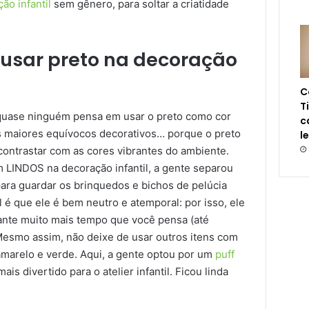
ão infantil
sem gênero, para soltar a criatidade
usar preto na decoração
C
T
 quase ninguém pensa em usar o preto como cor
c
s maiores equívocos decorativos… porque o preto
l
 contrastar com as cores vibrantes do ambiente.
m LINDOS na decoração infantil, a gente separou
ara guardar os brinquedos e bichos de pelúcia
é que ele é bem neutro e atemporal: por isso, ele
rante muito mais tempo que você pensa (até
. Mesmo assim, não deixe de usar outros itens com
amarelo e verde. Aqui, a gente optou por um
puff
s divertido para o atelier infantil. Ficou linda