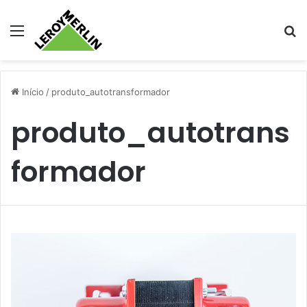
Menu
Pr
Início
/
produto_autotransformador
produto_autotrans
formador