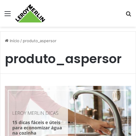
Menu
Pr
Início
/
produto_aspersor
produto_aspersor