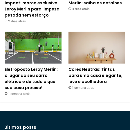
Impact: marca exclusiva
Merlin: saiba os detalhes
Leroy Merlin para limpeza
3 dias atrás
pesada sem esforço
2 dias atrás
Eletroposto Leroy Merlin:
Cores Neutras: Tintas
o lugar do seu carro
para uma casa elegante,
elétrico e de tudo o que
leve e acolhedora
sua casa precisa!
1 semana atrás
1 semana atrás
Últimos posts