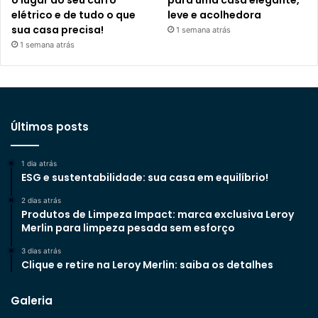
o lugar do seu carro
para uma casa elegante,
elétrico e de tudo o que
leve e acolhedora
sua casa precisa!
1 semana atrás
1 semana atrás
Últimos posts
1 dia atrás
ESG e sustentabilidade: sua casa em equilíbrio!
2 dias atrás
Produtos de Limpeza Impact: marca exclusiva Leroy
Merlin para limpeza pesada sem esforço
3 dias atrás
Clique e retire na Leroy Merlin: saiba os detalhes
Galeria