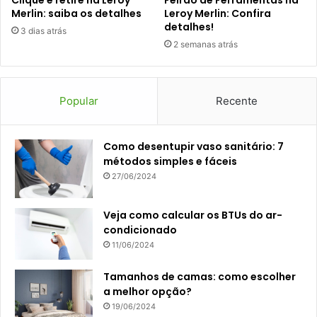
Clique e retire na Leroy
Feirão de Ferramentas na
Merlin: saiba os detalhes
Leroy Merlin: Confira
detalhes!
3 dias atrás
2 semanas atrás
Popular
Recente
Como desentupir vaso sanitário: 7
métodos simples e fáceis
27/06/2024
Veja como calcular os BTUs do ar-
condicionado
11/06/2024
Tamanhos de camas: como escolher
a melhor opção?
19/06/2024