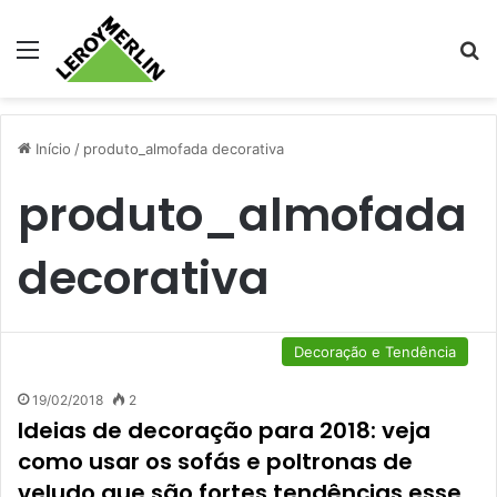
Menu
Pr
Início
/
produto_almofada decorativa
produto_almofada
decorativa
Decoração e Tendência
19/02/2018
2
Ideias de decoração para 2018: veja
como usar os sofás e poltronas de
veludo que são fortes tendências esse