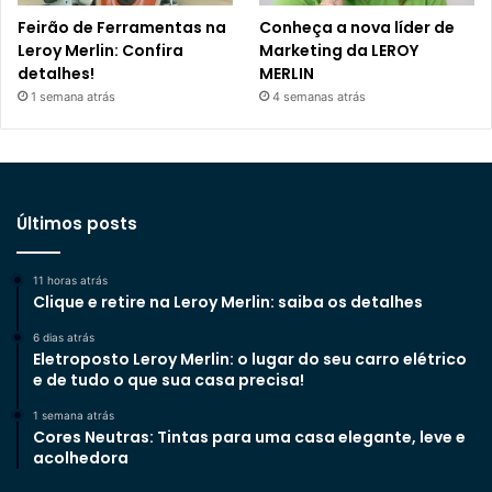
Feirão de Ferramentas na
Conheça a nova líder de
Leroy Merlin: Confira
Marketing da LEROY
detalhes!
MERLIN
1 semana atrás
4 semanas atrás
Últimos posts
11 horas atrás
Clique e retire na Leroy Merlin: saiba os detalhes
6 dias atrás
Eletroposto Leroy Merlin: o lugar do seu carro elétrico
e de tudo o que sua casa precisa!
1 semana atrás
Cores Neutras: Tintas para uma casa elegante, leve e
acolhedora