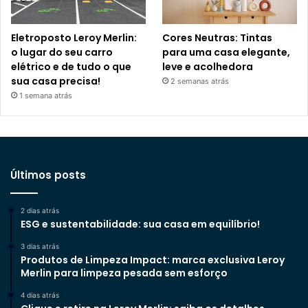
Eletroposto Leroy Merlin:
Cores Neutras: Tintas
o lugar do seu carro
para uma casa elegante,
elétrico e de tudo o que
leve e acolhedora
sua casa precisa!
2 semanas atrás
1 semana atrás
Últimos posts
2 dias atrás
ESG e sustentabilidade: sua casa em equilíbrio!
3 dias atrás
Produtos de Limpeza Impact: marca exclusiva Leroy
Merlin para limpeza pesada sem esforço
4 dias atrás