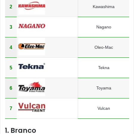
2
Kawashima
3
Nagano
4
Oleo-Mac
5
Tekna
6
Toyama
7
Vulcan
1. Branco