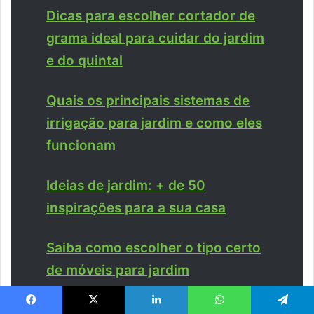
Dicas para escolher cortador de
grama ideal para cuidar do jardim
e do quintal
Quais os principais sistemas de
irrigação para jardim e como eles
funcionam
Ideias de jardim: + de 50
inspirações para a sua casa
Saiba como escolher o tipo certo
de móveis para jardim
Tipos de cercas para jardim
Facebook
X
Linkedin
WhatsApp
Telegram