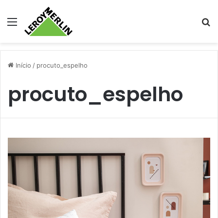
Menu
Pr
Início
/
procuto_espelho
procuto_espelho