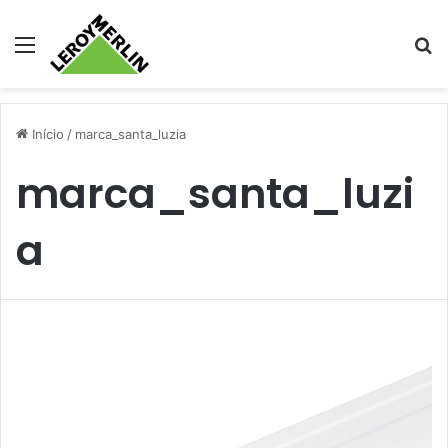
Menu
Pr
Início
/
marca_santa_luzia
marca_santa_luzi
a