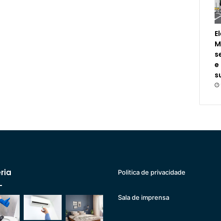
E
M
s
e
s
ria
Politica de privacidade
Sala de imprensa