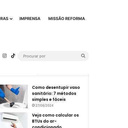
PRAS
IMPRENSA
MISSÃO REFORMA
rest
YouTube
Instagram
TikTok
Procurar
por
Popular
Recente
Como desentupir vaso
sanitário: 7 métodos
simples e fáceis
27/06/2024
Veja como calcular os
BTUs do ar-
condicionado