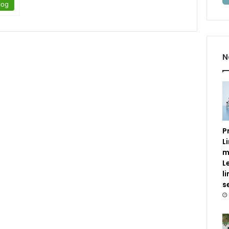
log
N
P
L
m
L
l
s