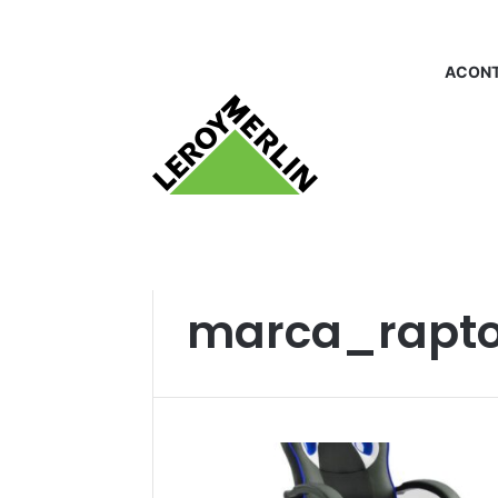
ACONT
Início
/
marca_raptor
marca_rapto