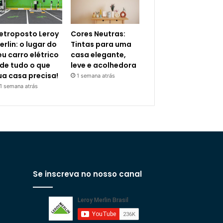
letroposto Leroy
Cores Neutras:
erlin: o lugar do
Tintas para uma
eu carro elétrico
casa elegante,
 de tudo o que
leve e acolhedora
ua casa precisa!
1 semana atrás
1 semana atrás
Se inscreva no nosso canal