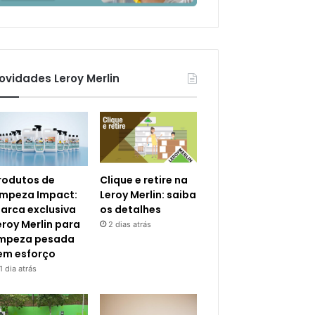
ovidades Leroy Merlin
rodutos de
Clique e retire na
impeza Impact:
Leroy Merlin: saiba
arca exclusiva
os detalhes
eroy Merlin para
2 dias atrás
impeza pesada
em esforço
1 dia atrás