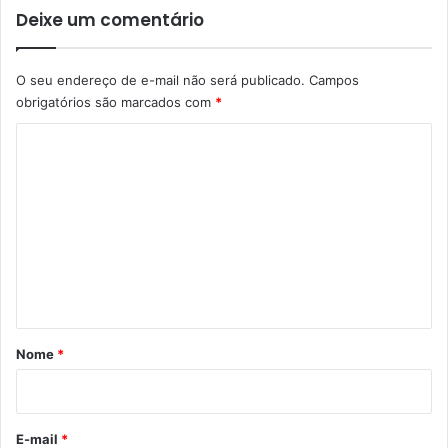
Deixe um comentário
O seu endereço de e-mail não será publicado.
Campos
obrigatórios são marcados com
*
C
o
m
e
n
t
á
r
Nome
*
i
o
*
E-mail
*