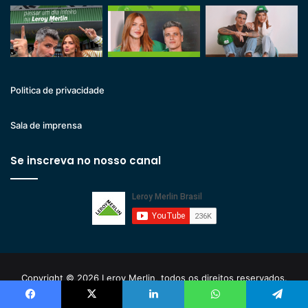
Politica de privacidade
Sala de imprensa
Se inscreva no nosso canal
Copyright © 2026 Leroy Merlin, todos os direitos reservados.
Leroy Merlin Cia Brasileira de Bricolagem. Inscrição estadual nº
Facebook
X
Linkedin
WhatsApp
Telegram