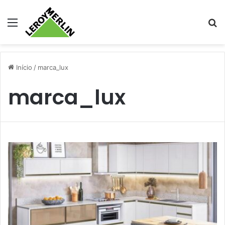
Menu
Pr
Início
/
marca_lux
marca_lux