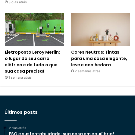
3 dias atrás
Eletroposto Leroy Merlin:
Cores Neutras: Tintas
o lugar do seu carro
para uma casa elegante,
elétrico e de tudo o que
leve e acolhedora
sua casa precisa!
2 semanas atrás
1 semana atrás
Últimos posts
2 dias atrás
ESG e sustentabilidade: sua casa em equilíbrio!