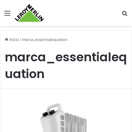
Menu
Pr
Início
/
marca_essentialequation
marca_essentialeq
uation