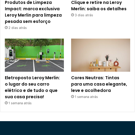
Produtos de Limpeza
Clique e retire na Leroy
Impact: marca exclusiva
Merlin: saiba os detalhes
Leroy Merlin para limpeza
3 dias atrás
pesada sem esforço
2 dias atrás
Eletroposto Leroy Merlin:
Cores Neutras: Tintas
o lugar do seu carro
para uma casa elegante,
elétrico e de tudo o que
leve e acolhedora
sua casa precisa!
1 semana atrás
1 semana atrás