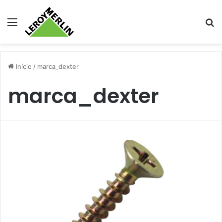
Menu
Pr
Início
/
marca_dexter
marca_dexter