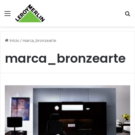
Menu
Pr
Início
/
marca_bronzearte
marca_bronzearte