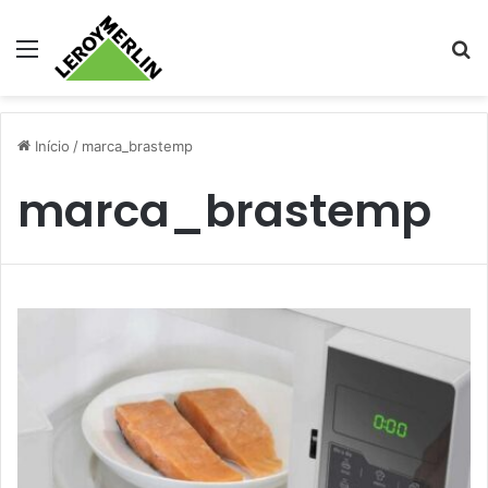
Menu
Pr
Início
/
marca_brastemp
marca_brastemp