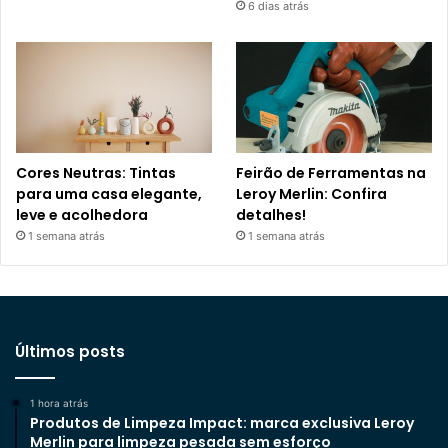
6 dias atrás
Cores Neutras: Tintas
Feirão de Ferramentas na
para uma casa elegante,
Leroy Merlin: Confira
leve e acolhedora
detalhes!
1 semana atrás
1 semana atrás
Últimos posts
1 hora atrás
Produtos de Limpeza Impact: marca exclusiva Leroy
Merlin para limpeza pesada sem esforço