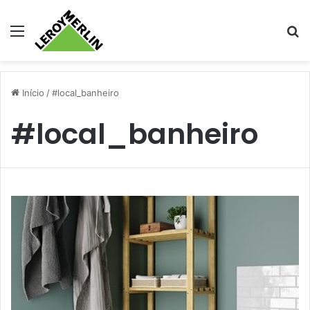
Menu
Pr
Início
/
#local_banheiro
#local_banheiro