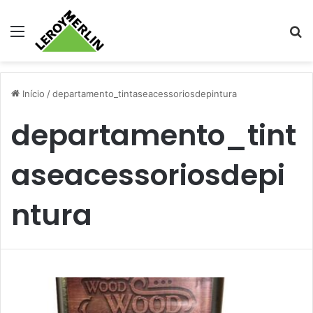
Menu
Pr
Início
/
departamento_tintaseacessoriosdepintura
departamento_tint
aseacessoriosdepi
ntura