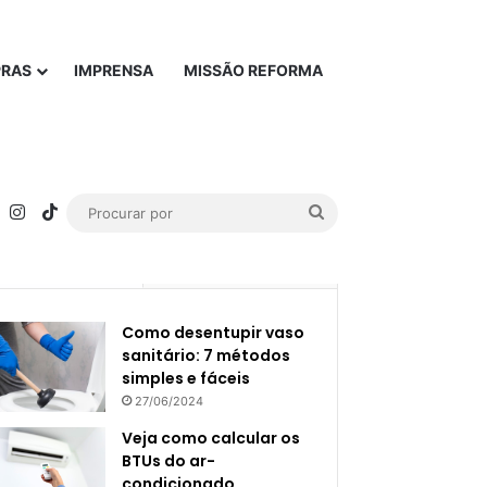
PRAS
IMPRENSA
MISSÃO REFORMA
rest
YouTube
Instagram
TikTok
Procurar
por
Popular
Recente
Como desentupir vaso
sanitário: 7 métodos
simples e fáceis
27/06/2024
Veja como calcular os
BTUs do ar-
condicionado