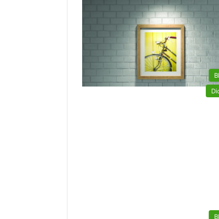
B
Di
B