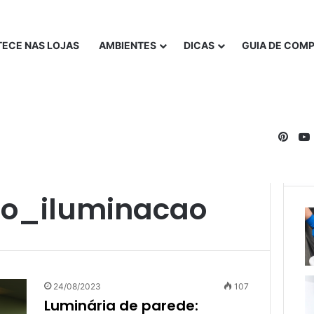
ECE NAS LOJAS
AMBIENTES
DICAS
GUIA DE COM
Pinte
o_iluminacao
24/08/2023
107
Luminária de parede: