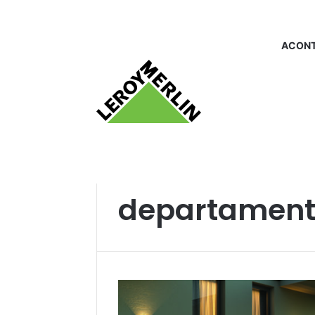
ACONT
Início
/
departamento_iluminacao
departament