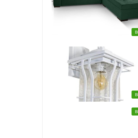
B
B
B