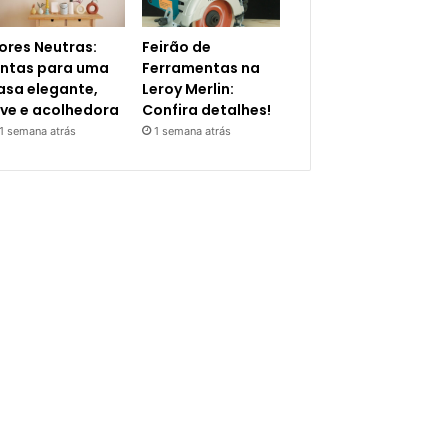
ores Neutras:
Feirão de
intas para uma
Ferramentas na
asa elegante,
Leroy Merlin:
eve e acolhedora
Confira detalhes!
1 semana atrás
1 semana atrás