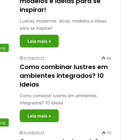
modelos e ideias para se
inspirar!
Lustres modernos: dicas, modelos e ideias
para se inspirar!
Leia mais »
log
01/06/2023
48
Como combinar lustres em
ambientes integrados? 10
ideias
Como combinar lustres em ambientes
integrados? 10 ideias
Leia mais »
log
01/06/2023
79