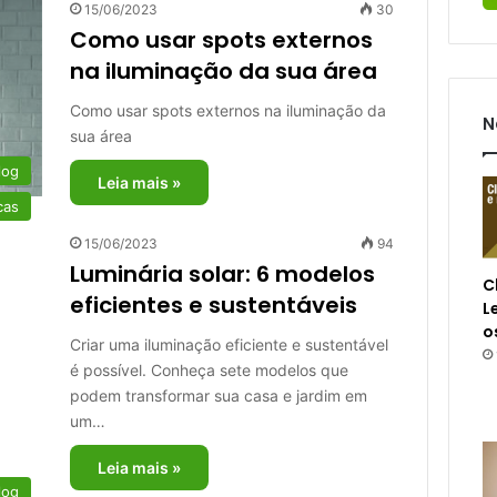
15/06/2023
30
Como usar spots externos
na iluminação da sua área
Como usar spots externos na iluminação da
N
sua área
log
Leia mais »
cas
15/06/2023
94
Luminária solar: 6 modelos
C
eficientes e sustentáveis
L
o
Criar uma iluminação eficiente e sustentável
é possível. Conheça sete modelos que
podem transformar sua casa e jardim em
um…
Leia mais »
log