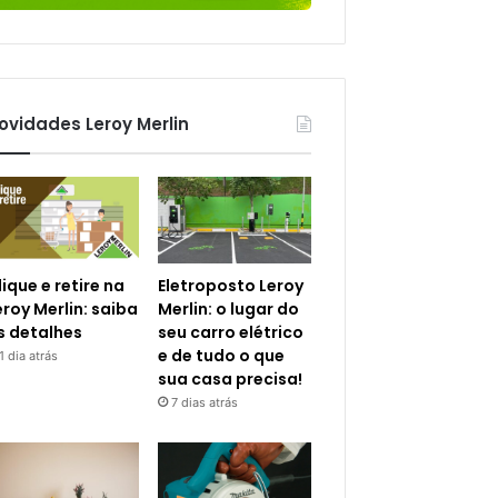
ovidades Leroy Merlin
lique e retire na
Eletroposto Leroy
eroy Merlin: saiba
Merlin: o lugar do
s detalhes
seu carro elétrico
e de tudo o que
1 dia atrás
sua casa precisa!
7 dias atrás