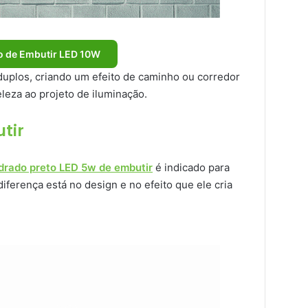
o de Embutir LED 10W
duplos, criando um efeito de caminho ou corredor
leza ao projeto de iluminação.
tir
drado preto LED 5w de embutir
é indicado para
iferença está no design e no efeito que ele cria