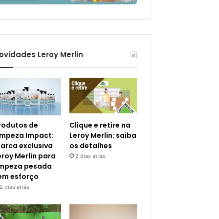
ovidades Leroy Merlin
rodutos de
Clique e retire na
impeza Impact:
Leroy Merlin: saiba
arca exclusiva
os detalhes
eroy Merlin para
2 dias atrás
impeza pesada
em esforço
2 dias atrás