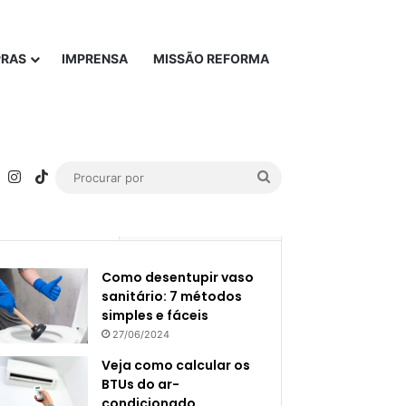
PRAS
IMPRENSA
MISSÃO REFORMA
rest
YouTube
Instagram
TikTok
Procurar
por
Popular
Recente
Como desentupir vaso
sanitário: 7 métodos
simples e fáceis
27/06/2024
Veja como calcular os
BTUs do ar-
condicionado