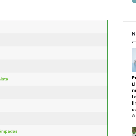
N
P
ista
L
m
L
l
s
 lâmpadas