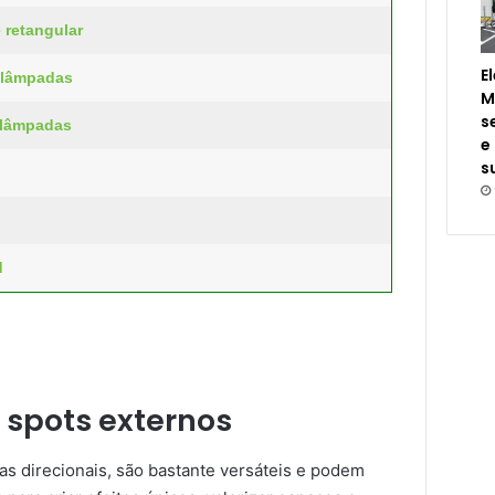
 retangular
E
3 lâmpadas
M
s
4 lâmpadas
e
s
d
 spots externos
as direcionais, são bastante versáteis e podem