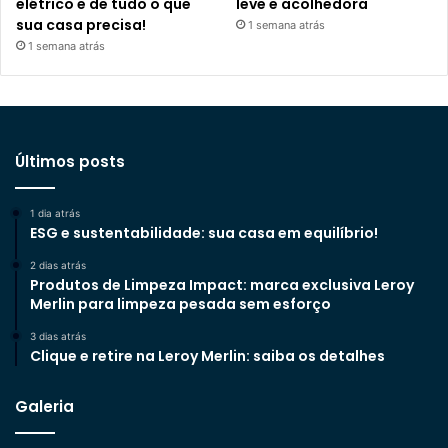
elétrico e de tudo o que
leve e acolhedora
sua casa precisa!
1 semana atrás
1 semana atrás
Últimos posts
1 dia atrás
ESG e sustentabilidade: sua casa em equilíbrio!
2 dias atrás
Produtos de Limpeza Impact: marca exclusiva Leroy
Merlin para limpeza pesada sem esforço
3 dias atrás
Clique e retire na Leroy Merlin: saiba os detalhes
Galeria