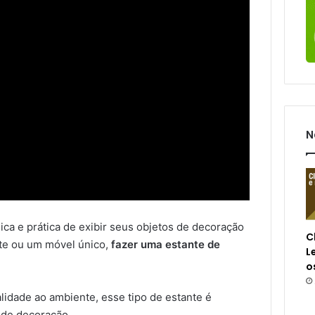
N
ca e prática de exibir seus objetos de decoração
C
nte ou um móvel único,
fazer uma estante de
L
o
idade ao ambiente, esse tipo de estante é
s de decoração.