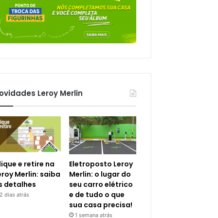
ovidades Leroy Merlin
lique e retire na
Eletroposto Leroy
eroy Merlin: saiba
Merlin: o lugar do
s detalhes
seu carro elétrico
e de tudo o que
2 dias atrás
sua casa precisa!
1 semana atrás