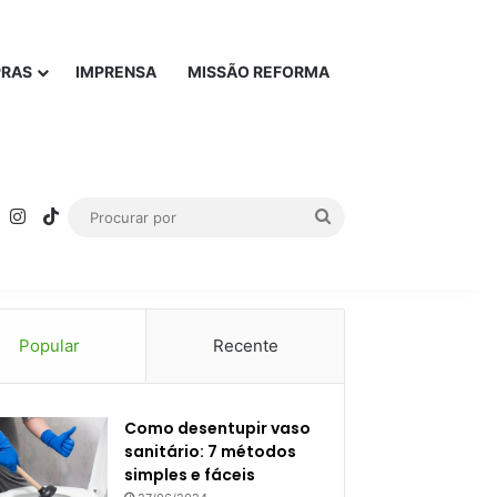
PRAS
IMPRENSA
MISSÃO REFORMA
rest
YouTube
Instagram
TikTok
Procurar
por
Popular
Recente
Como desentupir vaso
sanitário: 7 métodos
simples e fáceis