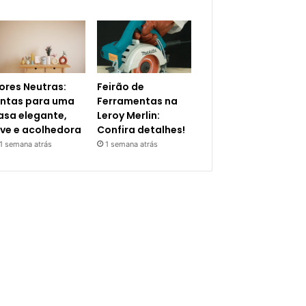
ores Neutras:
Feirão de
intas para uma
Ferramentas na
asa elegante,
Leroy Merlin:
eve e acolhedora
Confira detalhes!
1 semana atrás
1 semana atrás