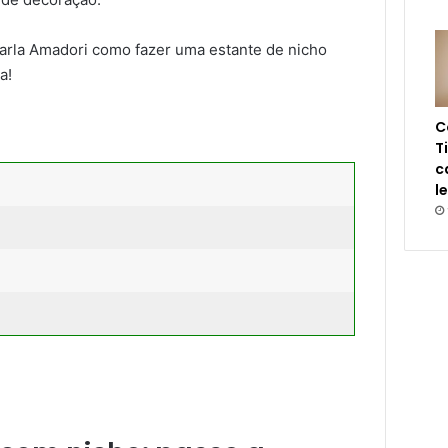
Karla Amadori como fazer uma estante de nicho
a!
C
T
c
l