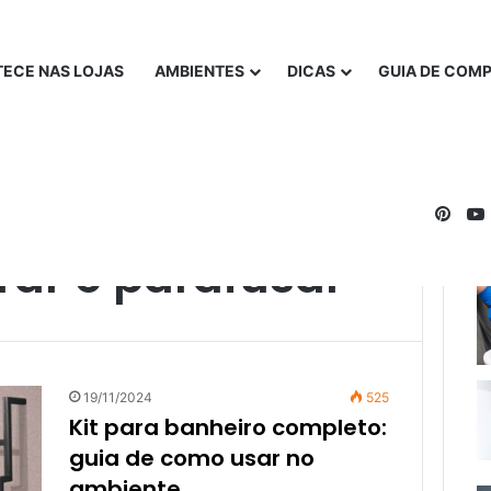
ECE NAS LOJAS
AMBIENTES
DICAS
GUIA DE COM
Pinte
rar e parafusar
19/11/2024
525
Kit para banheiro completo:
guia de como usar no
ambiente