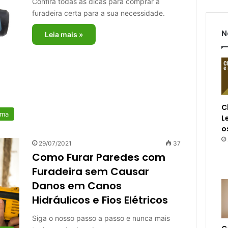
Confira todas as dicas para comprar a
furadeira certa para a sua necessidade.
N
Leia mais »
C
rma
L
o
29/07/2021
37
Como Furar Paredes com
Furadeira sem Causar
Danos em Canos
Hidráulicos e Fios Elétricos
Siga o nosso passo a passo e nunca mais