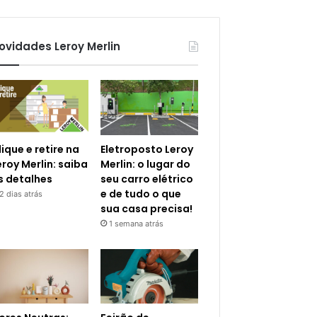
ovidades Leroy Merlin
lique e retire na
Eletroposto Leroy
eroy Merlin: saiba
Merlin: o lugar do
s detalhes
seu carro elétrico
e de tudo o que
2 dias atrás
sua casa precisa!
1 semana atrás