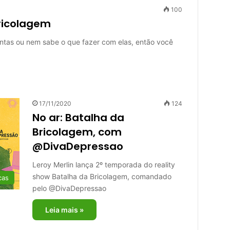
100
bricolagem
ntas ou nem sabe o que fazer com elas, então você
17/11/2020
124
No ar: Batalha da
Bricolagem, com
@DivaDepressao
Leroy Merlin lança 2º temporada do reality
show Batalha da Bricolagem, comandado
cas
pelo @DivaDepressao
Leia mais »