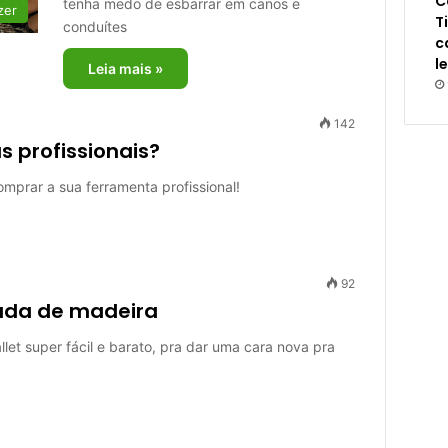
C
tenha medo de esbarrar em canos e
zer
T
conduítes
c
l
Leia mais »
142
 profissionais?
mprar a sua ferramenta profissional!
92
rada de madeira
llet super fácil e barato, pra dar uma cara nova pra