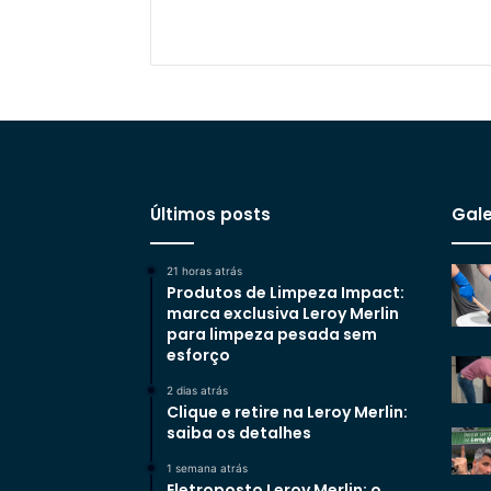
Últimos posts
Gale
21 horas atrás
Produtos de Limpeza Impact:
marca exclusiva Leroy Merlin
para limpeza pesada sem
esforço
2 dias atrás
Clique e retire na Leroy Merlin:
saiba os detalhes
1 semana atrás
Eletroposto Leroy Merlin: o