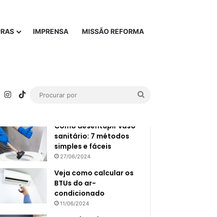
PRAS
IMPRENSA
MISSÃO REFORMA
Popular
Recente
rest
YouTube
Instagram
TikTok
Procurar
por
Como desentupir vaso
sanitário: 7 métodos
simples e fáceis
27/06/2024
Veja como calcular os
BTUs do ar-
condicionado
11/06/2024