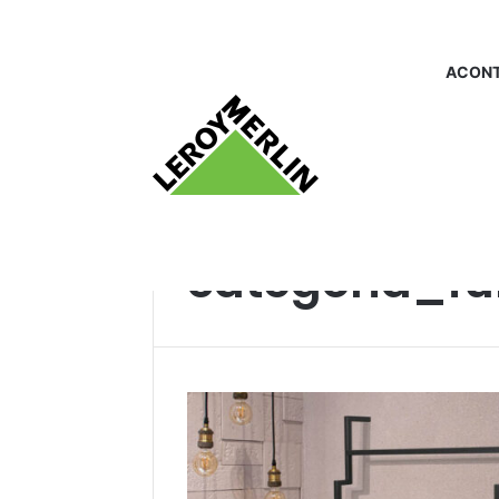
ACONT
Início
/
categoria_furar e parafusar
categoria_fu