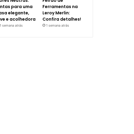
ores Neutras:
Feirão de
intas para uma
Ferramentas na
asa elegante,
Leroy Merlin:
eve e acolhedora
Confira detalhes!
1 semana atrás
1 semana atrás