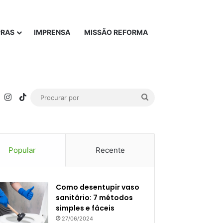
PRAS
IMPRENSA
MISSÃO REFORMA
rest
YouTube
Instagram
TikTok
Procurar
por
Popular
Recente
Como desentupir vaso
sanitário: 7 métodos
simples e fáceis
27/06/2024