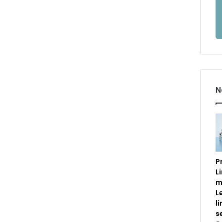
N
P
L
m
L
l
s