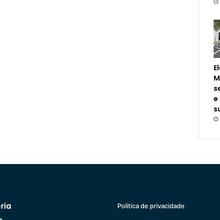
E
M
s
e
s
ria
Politica de privacidade