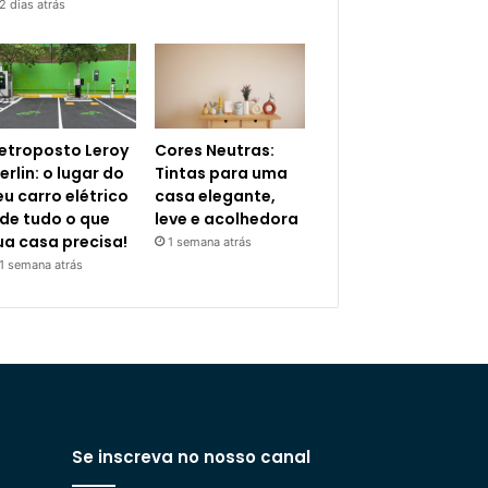
2 dias atrás
letroposto Leroy
Cores Neutras:
erlin: o lugar do
Tintas para uma
eu carro elétrico
casa elegante,
 de tudo o que
leve e acolhedora
ua casa precisa!
1 semana atrás
1 semana atrás
Se inscreva no nosso canal