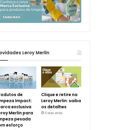
ovidades Leroy Merlin
rodutos de
Clique e retire na
impeza Impact:
Leroy Merlin: saiba
arca exclusiva
os detalhes
eroy Merlin para
3 dias atrás
impeza pesada
em esforço