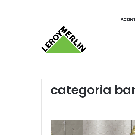
ACONT
Início
/
categoria banheiros
categoria ba