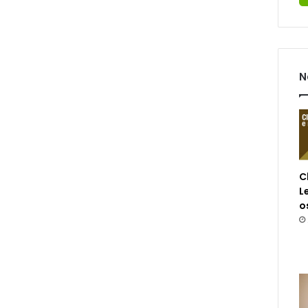
N
C
L
o