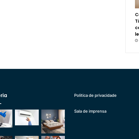
C
T
c
l
ria
Politica de privacidade
Sala de imprensa