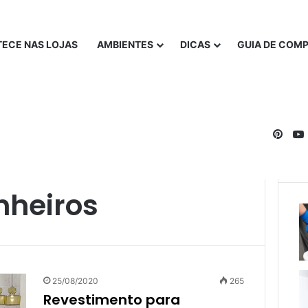
ECE NAS LOJAS
AMBIENTES
DICAS
GUIA DE COM
Pinte
nheiros
25/08/2020
265
Revestimento para