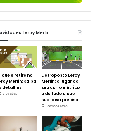
ovidades Leroy Merlin
lique e retire na
Eletroposto Leroy
eroy Merlin: saiba
Merlin: o lugar do
s detalhes
seu carro elétrico
e de tudo o que
2 dias atrás
sua casa precisa!
1 semana atrás