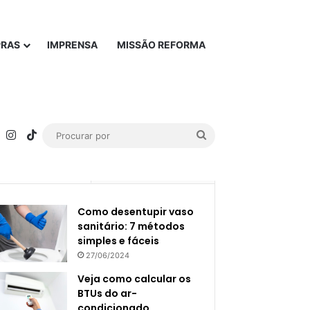
PRAS
IMPRENSA
MISSÃO REFORMA
rest
YouTube
Instagram
TikTok
Procurar
por
Popular
Recente
Como desentupir vaso
sanitário: 7 métodos
simples e fáceis
27/06/2024
Veja como calcular os
BTUs do ar-
condicionado