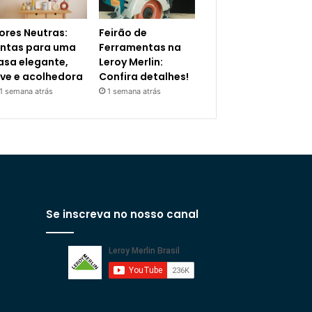
ores Neutras:
Feirão de
intas para uma
Ferramentas na
asa elegante,
Leroy Merlin:
eve e acolhedora
Confira detalhes!
1 semana atrás
1 semana atrás
Se inscreva no nosso canal