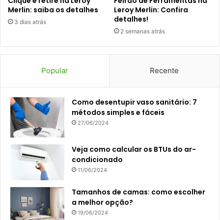
Clique e retire na Leroy
Feirão de Ferramentas na
Merlin: saiba os detalhes
Leroy Merlin: Confira
detalhes!
3 dias atrás
2 semanas atrás
Popular
Recente
Como desentupir vaso sanitário: 7
métodos simples e fáceis
27/06/2024
Veja como calcular os BTUs do ar-
condicionado
11/06/2024
Tamanhos de camas: como escolher
a melhor opção?
19/06/2024