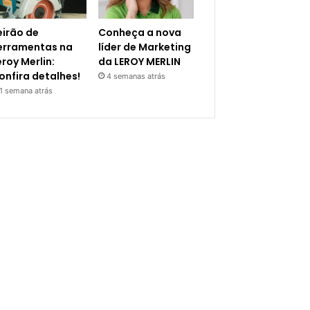
eirão de
Conheça a nova
erramentas na
líder de Marketing
eroy Merlin:
da LEROY MERLIN
onfira detalhes!
4 semanas atrás
1 semana atrás