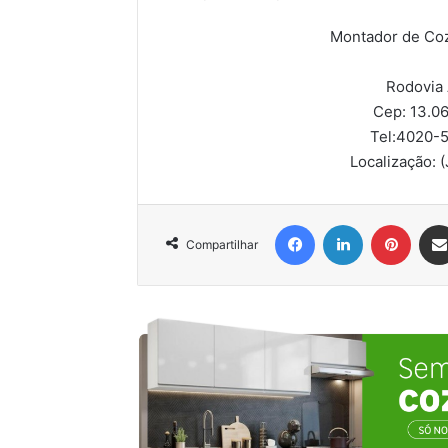
Montador de Coz
Rodovia
Cep: 13.0
Tel:
4020-5
Localização:
(
Facebook
Linkedin
Pinter
Compartilhar