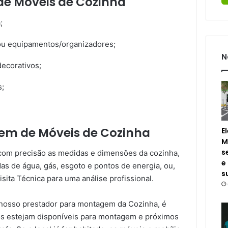
de Móveis de Cozinha
;
 ou equipamentos/organizadores;
N
ecorativos;
s;
em de Móveis de Cozinha
E
M
s
e com precisão as medidas e dimensões da cozinha,
e
as de água, gás, esgoto e pontos de energia, ou,
s
isita Técnica para uma análise profissional.
nosso prestador para montagem da Cozinha, é
os estejam disponíveis para montagem e próximos