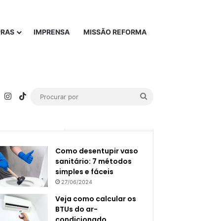
PRAS
IMPRENSA
MISSÃO REFORMA
rest
YouTube
Instagram
TikTok
Procurar
por
Popular
Recente
Como desentupir vaso
sanitário: 7 métodos
simples e fáceis
27/06/2024
Veja como calcular os
BTUs do ar-
condicionado