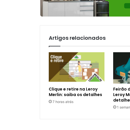
Artigos relacionados
Clique e retire na Leroy
Feirão 
Merlin: saiba os detalhes
Leroy Me
detalhe
7 horas atrás
1 seman