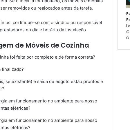
efa. Se o local já for habitado, os móveis e mobília
er removidos ou realocados antes da tarefa.
F
F
nios, certifique-se com o síndico ou responsável
L
prestadores no dia e horário da instalação.
C
gem de Móveis de Cozinha
nha foi feita por completo e de forma correta?
 finalizado?
s, se existente) e saída de esgoto estão prontos e
e?
rgia em funcionamento no ambiente para nosso
ntas elétricas?
rgia em funcionamento no ambiente para nosso
ntas elétricas?