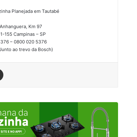
inha Planejada em Tautabé
 Anhanguera, Km 97
61-155
Campinas – SP
376 – 0800 020 5376
Junto ao trevo da Bosch)
est
Compartilhar via e-mail