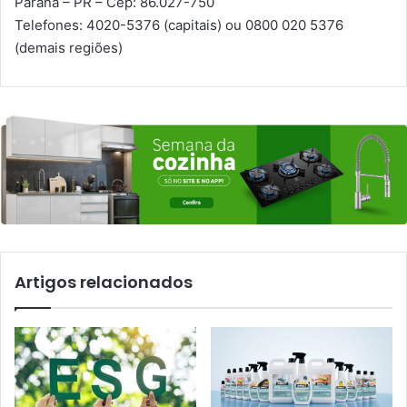
Paraná
–
PR
–
Cep: 86.027-750
Telefones: 4020-5376 (capitais) ou 0800 020 5376
(demais regiões)
Artigos relacionados