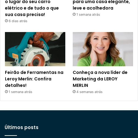
o lugar do seu carro
para uma casa elegante,
elétrico e de tudo o que
leve e acolhedora
sua casa precisa!
1 semana atrás
6 dias atrás
Feirão de Ferramentas na
Conheça a nova líder de
Leroy Merlin: Confira
Marketing da LEROY
detalhes!
MERLIN
1 semana atrás
4 semanas atrás
Últimos posts