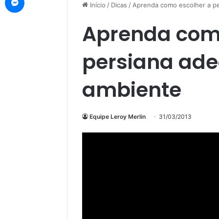
Início
/
Dicas
/
Aprenda como escolher a p
Aprenda como
persiana ad
ambiente
Equipe Leroy Merlin
31/03/2013