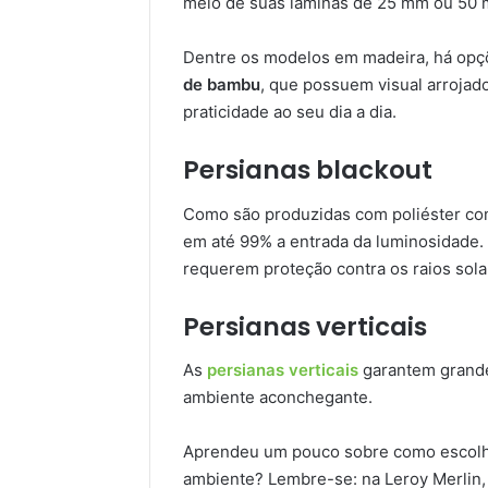
meio de suas lâminas de 25 mm ou 50
Dentre os modelos em madeira, há opç
de bambu
, que possuem visual arrojad
praticidade ao seu dia a dia.
Persianas blackout
Como são produzidas com poliéster co
em até 99% a entrada da luminosidade. 
requerem proteção contra os raios sola
Persianas verticais
As
persianas verticais
garantem grande 
ambiente aconchegante.
Aprendeu um pouco sobre como escolhe
ambiente? Lembre-se: na Leroy Merlin,