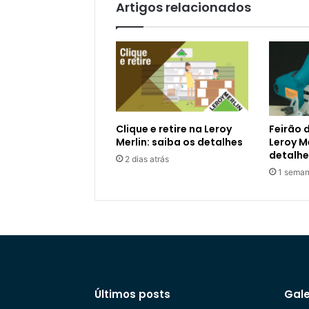
Artigos relacionados
Clique e retire na Leroy
Feirão 
Merlin: saiba os detalhes
Leroy Me
detalhe
2 dias atrás
1 seman
Últimos posts
Gale