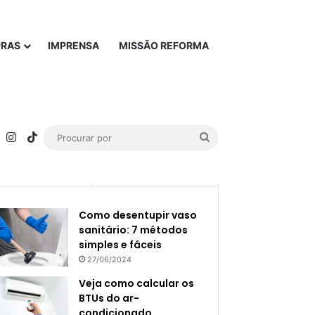
PRAS
IMPRENSA
MISSÃO REFORMA
rest
YouTube
Instagram
TikTok
Procurar
por
Popular
Recente
Como desentupir vaso
sanitário: 7 métodos
simples e fáceis
27/06/2024
Veja como calcular os
BTUs do ar-
condicionado