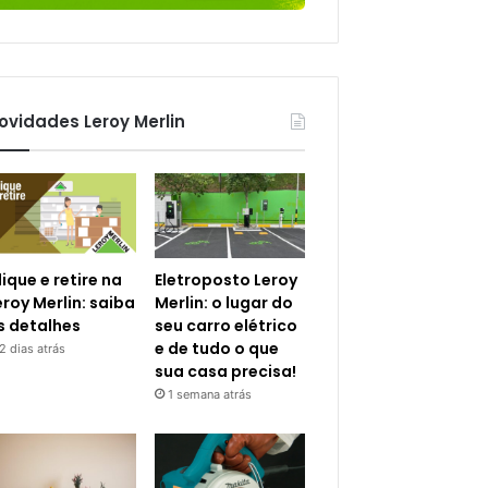
ovidades Leroy Merlin
lique e retire na
Eletroposto Leroy
eroy Merlin: saiba
Merlin: o lugar do
s detalhes
seu carro elétrico
e de tudo o que
2 dias atrás
sua casa precisa!
1 semana atrás