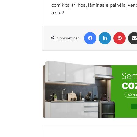
com kits, trilhos, lâminas e painéis, 
a sua!
Facebook
Linkedin
Pinter
Compartilhar