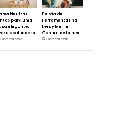
ores Neutras:
Feirão de
intas para uma
Ferramentas na
asa elegante,
Leroy Merlin:
eve e acolhedora
Confira detalhes!
1 semana atrás
1 semana atrás