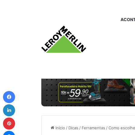
ACONT
Facebook
Linkedin
Pinterest
Início
/
Dicas
/
Ferramentas
/
Como escolher
Messenger