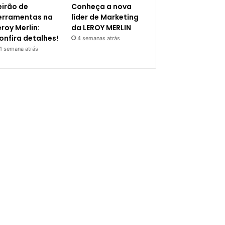
eirão de
Conheça a nova
erramentas na
líder de Marketing
eroy Merlin:
da LEROY MERLIN
onfira detalhes!
4 semanas atrás
1 semana atrás