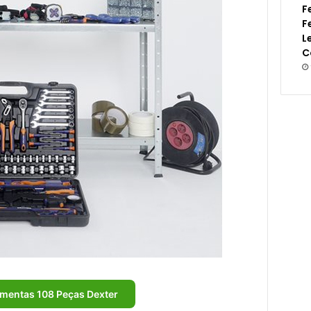
F
F
L
C
amentas 108 Peças Dexter