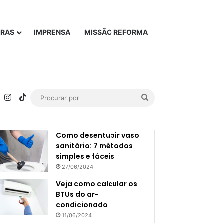
PRAS
IMPRENSA
MISSÃO REFORMA
rest
YouTube
Instagram
TikTok
Procurar
Popular
Recente
por
Como desentupir vaso
sanitário: 7 métodos
simples e fáceis
27/06/2024
Veja como calcular os
BTUs do ar-
condicionado
11/06/2024