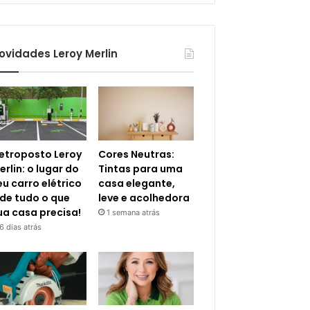
ovidades Leroy Merlin
letroposto Leroy
Cores Neutras:
erlin: o lugar do
Tintas para uma
eu carro elétrico
casa elegante,
 de tudo o que
leve e acolhedora
ua casa precisa!
1 semana atrás
6 dias atrás