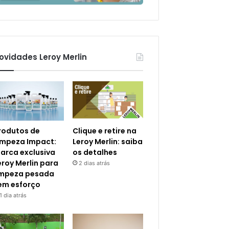
ovidades Leroy Merlin
rodutos de
Clique e retire na
impeza Impact:
Leroy Merlin: saiba
arca exclusiva
os detalhes
eroy Merlin para
2 dias atrás
impeza pesada
em esforço
1 dia atrás