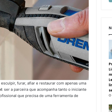
N
P
L
m
L
r, esculpir, furar, afiar e restaurar com apenas uma
l
l
: ser a parceira que acompanha tanto o iniciante
s
rofissional que precisa de uma ferramenta de