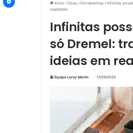
Início
/
Dicas
/
Ferramentas
/
Infinitas pos
realidade!
Infinitas pos
só Dremel: t
ideias em re
Equipe Leroy Merlin
12/09/2025