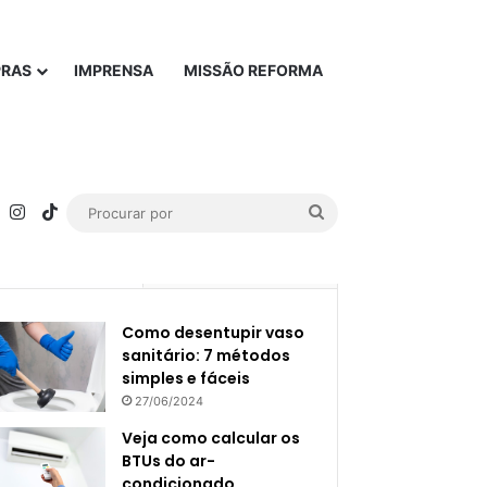
PRAS
IMPRENSA
MISSÃO REFORMA
rest
YouTube
Instagram
TikTok
Procurar
por
Popular
Recente
Como desentupir vaso
sanitário: 7 métodos
simples e fáceis
27/06/2024
Veja como calcular os
BTUs do ar-
condicionado