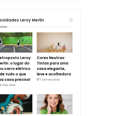
ovidades Leroy Merlin
letroposto Leroy
Cores Neutras:
erlin: o lugar do
Tintas para uma
eu carro elétrico
casa elegante,
 de tudo o que
leve e acolhedora
ua casa precisa!
1 semana atrás
6 dias atrás