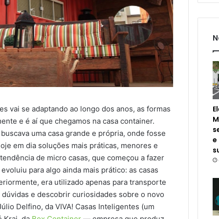
N
E
es vai se adaptando ao longo dos anos, as formas
M
te e é aí que chegamos na casa container.
s
buscava uma casa grande e própria, onde fosse
e
hoje em dia soluções mais práticas, menores e
s
 tendência de micro casas, que começou a fazer
 evoluiu para algo ainda mais prático: as casas
eriormente, era utilizado apenas para transporte
r dúvidas e descobrir curiosidades sobre o novo
úlio Delfino, da VIVA! Casas Inteligentes (um
é Krai, da
Box Container
— empresa que produz