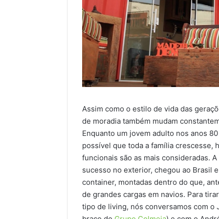
Assim como o estilo de vida das geraçõ
de moradia também mudam constantemen
Enquanto um jovem adulto nos anos 80 
possível que toda a família crescesse, 
funcionais são as mais consideradas. A
sucesso no exterior, chegou ao Brasil e
container, montadas dentro do que, ant
de grandes cargas em navios. Para tira
tipo de living, nós conversamos com o J
braço do
Grupo Colmeia
) e com o Andr