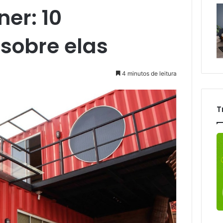
er: 10
 sobre elas
4 minutos de leitura
T