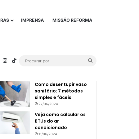
PRAS
IMPRENSA
MISSÃO REFORMA
rest
YouTube
Instagram
TikTok
Procurar
Popular
Recente
por
Como desentupir vaso
sanitário: 7 métodos
simples e fáceis
27/06/2024
Veja como calcular os
BTUs do ar-
condicionado
11/06/2024