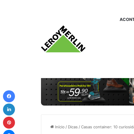
ACONT
Facebook
Linkedin
Pinterest
Início
/
Dicas
/
Casas container: 10 curiosi
Messenger