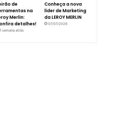
eirão de
Conheça a nova
erramentas na
líder de Marketing
eroy Merlin:
da LEROY MERLIN
onfira detalhes!
07/07/2026
1 semana atrás