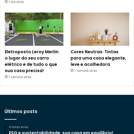
1 dia atrás
Eletroposto Leroy Merlin:
Cores Neutras: Tintas
o lugar do seu carro
para uma casa elegante,
elétrico e de tudo o que
leve e acolhedora
sua casa precisa!
1 semana atrás
1 semana atrás
Últimos posts
4 horas atrás
ESG e sustentabilidade: sua casa em equilíbrio!