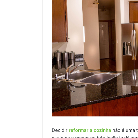
Decidir
reformar a cozinha
não é uma ta
azulejos e mexer na tubulação já dá von