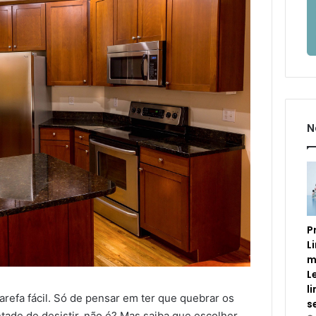
N
P
L
m
L
l
refa fácil. Só de pensar em ter que quebrar os
s
tade de desistir, não é? Mas saiba que escolher