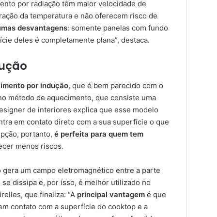
ento por radiação têm maior velocidade de
ação da temperatura e não oferecem risco de
umas desvantagens
: somente panelas com fundo
fície deles é completamente plana”, destaca.
dução
cimento por indução
, que é bem parecido com o
á no método de aquecimento, que consiste uma
esigner de interiores explica que esse modelo
tra em contato direto com a sua superfície o que
opção, portanto,
é perfeita para quem tem
recer menos riscos.
 gera um campo eletromagnético entre a parte
 se dissipa e, por isso, é melhor utilizado no
elles, que finaliza: “A
principal vantagem
é que
em contato com a superfície do cooktop e a