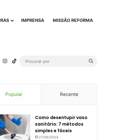
PRAS
IMPRENSA
MISSÃO REFORMA
rest
YouTube
Instagram
TikTok
Procurar
por
Popular
Recente
Como desentupir vaso
sanitário: 7 métodos
simples e fáceis
27/06/2024