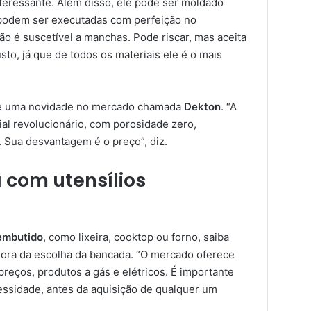
nteressante. Além disso, ele pode ser moldado
 podem ser executadas com perfeição no
ão é suscetível a manchas. Pode riscar, mas aceita
to, já que de todos os materiais ele é o mais
gere uma novidade no mercado chamada
Dekton
. “A
ial revolucionário, com porosidade zero,
s. Sua desvantagem é o preço”, diz.
 com utensílios
 embutido
, como lixeira, cooktop ou forno, saiba
hora da escolha da bancada. “O mercado oferece
eços, produtos a gás e elétricos. É importante
essidade, antes da aquisição de qualquer um