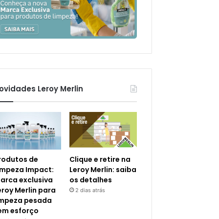
ovidades Leroy Merlin
rodutos de
Clique e retire na
impeza Impact:
Leroy Merlin: saiba
arca exclusiva
os detalhes
eroy Merlin para
2 dias atrás
impeza pesada
em esforço