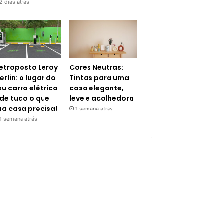
2 dias atrás
letroposto Leroy
Cores Neutras:
erlin: o lugar do
Tintas para uma
eu carro elétrico
casa elegante,
 de tudo o que
leve e acolhedora
ua casa precisa!
1 semana atrás
1 semana atrás