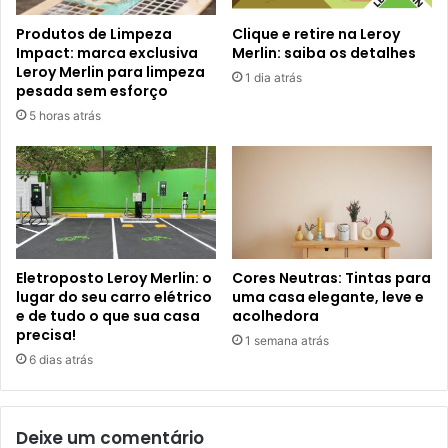
Produtos de Limpeza
Clique e retire na Leroy
Impact: marca exclusiva
Merlin: saiba os detalhes
Leroy Merlin para limpeza
1 dia atrás
pesada sem esforço
5 horas atrás
Eletroposto Leroy Merlin: o
Cores Neutras: Tintas para
lugar do seu carro elétrico
uma casa elegante, leve e
e de tudo o que sua casa
acolhedora
precisa!
1 semana atrás
6 dias atrás
Deixe um comentário