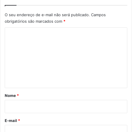
O seu endereço de e-mail não será publicado.
Campos
obrigatórios são marcados com
*
C
o
m
e
n
t
á
r
Nome
*
i
o
*
E-mail
*