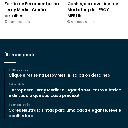
Feirão de Ferramentas na
Conheça a nova líder de
Leroy Merlin: Confira
Marketing da LEROY
detalhes!
MERLIN
1 semana atrás
4 semanas atrás
Últimos posts
11 horas atrás
Clique e retire na Leroy Merlin: saiba os detalhes
6 dias atrás
Eletroposto Leroy Merlin: o lugar do seu carro elétrico
e de tudo o que sua casa precisa!
1 semana atrás
Cores Neutras: Tintas para uma casa elegante, leve e
acolhedora