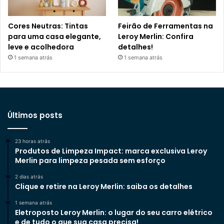
Cores Neutras: Tintas
Feirão de Ferramentas na
para uma casa elegante,
Leroy Merlin: Confira
leve e acolhedora
detalhes!
1 semana atrás
1 semana atrás
Últimos posts
23 horas atrás
Produtos de Limpeza Impact: marca exclusiva Leroy
Merlin para limpeza pesada sem esforço
2 dias atrás
Clique e retire na Leroy Merlin: saiba os detalhes
1 semana atrás
Eletroposto Leroy Merlin: o lugar do seu carro elétrico
e de tudo o que sua casa precisa!