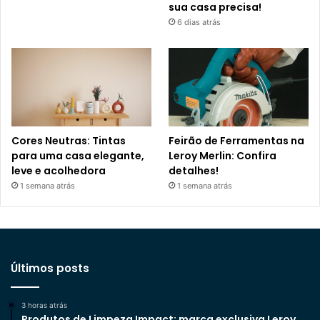
sua casa precisa!
6 dias atrás
Cores Neutras: Tintas
Feirão de Ferramentas na
para uma casa elegante,
Leroy Merlin: Confira
leve e acolhedora
detalhes!
1 semana atrás
1 semana atrás
Últimos posts
3 horas atrás
Produtos de Limpeza Impact: marca exclusiva Leroy