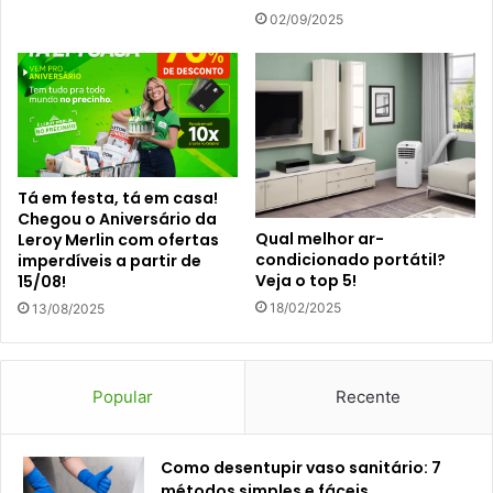
02/09/2025
Tá em festa, tá em casa!
Chegou o Aniversário da
Qual melhor ar-
Leroy Merlin com ofertas
condicionado portátil?
imperdíveis a partir de
Veja o top 5!
15/08!
18/02/2025
13/08/2025
Popular
Recente
Como desentupir vaso sanitário: 7
métodos simples e fáceis