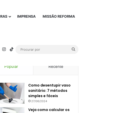
PRAS
IMPRENSA
MISSÃO REFORMA
rest
YouTube
Instagram
TikTok
Procurar
por
Popular
Recente
Como desentupir vaso
sanitário: 7 métodos
simples e fáceis
27/06/2024
Veja como calcular os