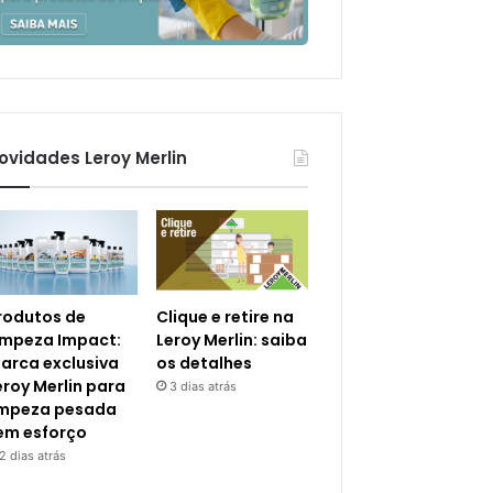
ovidades Leroy Merlin
rodutos de
Clique e retire na
impeza Impact:
Leroy Merlin: saiba
arca exclusiva
os detalhes
eroy Merlin para
3 dias atrás
impeza pesada
em esforço
2 dias atrás