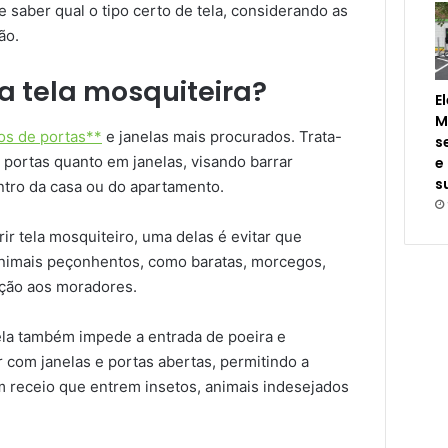
e saber qual o tipo certo de tela, considerando as
ão.
a tela mosquiteira?
E
M
os de portas**
e janelas mais procurados. Trata-
s
 portas quanto em janelas, visando barrar
e
s
ntro da casa ou do apartamento.
ir tela mosquiteiro, uma delas é evitar que
animais peçonhentos, como baratas, morcegos,
eção aos moradores.
nela também impede a entrada de poeira e
 com janelas e portas abertas, permitindo a
em receio que entrem insetos, animais indesejados