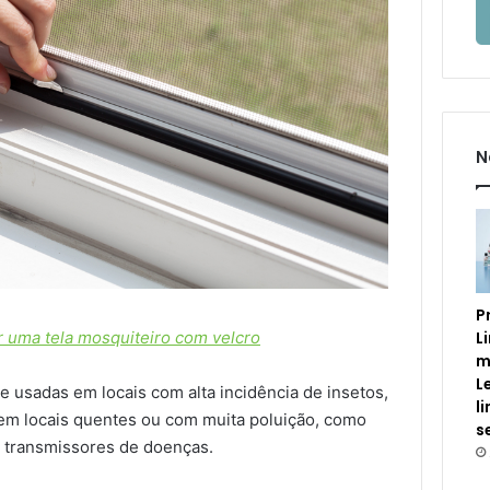
N
P
L
uma tela mosquiteiro com velcro
m
L
e usadas em locais com alta incidência de insetos,
l
em locais quentes ou com muita poluição, como
s
s transmissores de doenças.