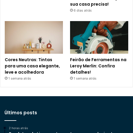
sua casa precisa!
6 dias atrás
Cores Neutras: Tintas
Feirão de Ferramentas na
para uma casa elegante,
Leroy Merlin: Confira
leve e acolhedora
detalhes!
1 semana atrás
1 semana atrás
Últimos posts
2 horas atrás