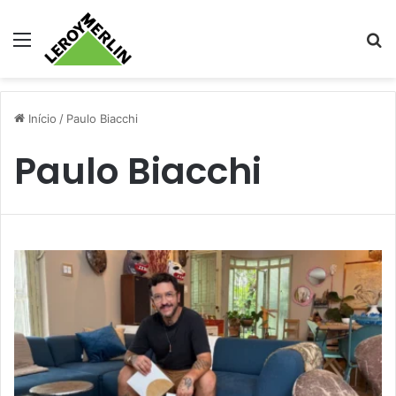
Menu
Pr
Início
/
Paulo Biacchi
Paulo Biacchi